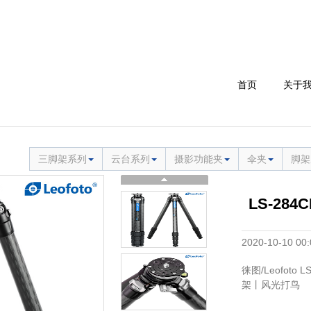
首页
关于
三脚架系列
云台系列
摄影功能夹
伞夹
脚架
LS-284
2020-10-10 0
徕图/Leofot
架丨风光打鸟