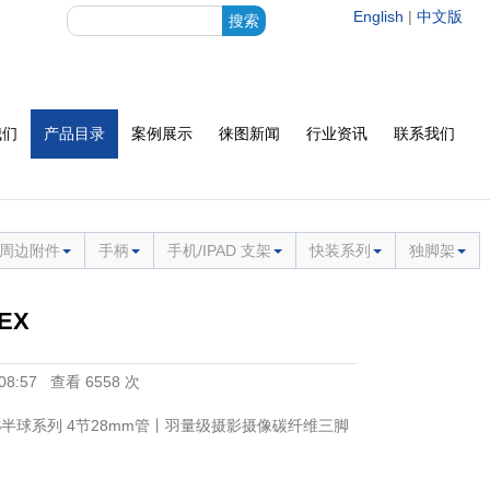
English
|
中文版
我们
产品目录
案例展示
徕图新闻
行业资讯
联系我们
周边附件
手柄
手机/IPAD 支架
快装系列
独脚架
CEX
0:08:57 查看 6558 次
o LS半球系列 4节28mm管丨羽量级摄影摄像碳纤维三脚